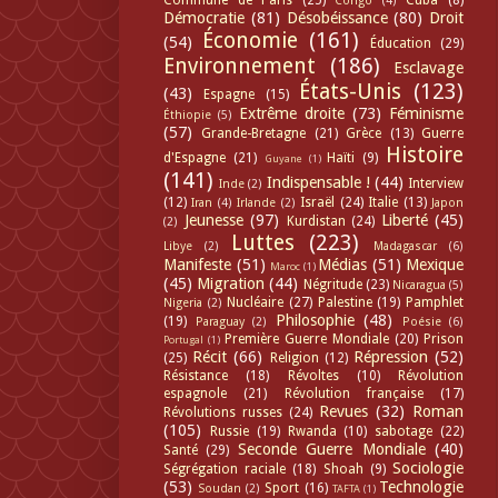
Commune de Paris
(25)
Cuba
(8)
Congo
(4)
Démocratie
(81)
Désobéissance
(80)
Droit
Économie
(161)
(54)
Éducation
(29)
Environnement
(186)
Esclavage
États-Unis
(123)
(43)
Espagne
(15)
Extrême droite
(73)
Féminisme
Éthiopie
(5)
(57)
Grande-Bretagne
(21)
Grèce
(13)
Guerre
Histoire
d'Espagne
(21)
Haïti
(9)
Guyane
(1)
(141)
Indispensable !
(44)
Interview
Inde
(2)
(12)
Israël
(24)
Italie
(13)
Iran
(4)
Irlande
(2)
Japon
Jeunesse
(97)
Liberté
(45)
Kurdistan
(24)
(2)
Luttes
(223)
Libye
(2)
Madagascar
(6)
Manifeste
(51)
Médias
(51)
Mexique
Maroc
(1)
(45)
Migration
(44)
Négritude
(23)
Nicaragua
(5)
Nucléaire
(27)
Palestine
(19)
Pamphlet
Nigeria
(2)
Philosophie
(48)
(19)
Paraguay
(2)
Poésie
(6)
Première Guerre Mondiale
(20)
Prison
Portugal
(1)
Récit
(66)
Répression
(52)
(25)
Religion
(12)
Résistance
(18)
Révoltes
(10)
Révolution
espagnole
(21)
Révolution française
(17)
Revues
(32)
Roman
Révolutions russes
(24)
(105)
Russie
(19)
Rwanda
(10)
sabotage
(22)
Seconde Guerre Mondiale
(40)
Santé
(29)
Sociologie
Ségrégation raciale
(18)
Shoah
(9)
(53)
Technologie
Sport
(16)
Soudan
(2)
TAFTA
(1)