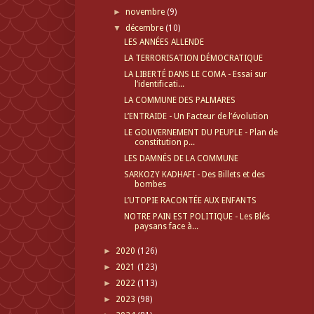
►
novembre
(9)
▼
décembre
(10)
LES ANNÉES ALLENDE
LA TERRORISATION DÉMOCRATIQUE
LA LIBERTÉ DANS LE COMA - Essai sur
l’identificati...
LA COMMUNE DES PALMARES
L’ENTRAIDE - Un Facteur de l’évolution
LE GOUVERNEMENT DU PEUPLE - Plan de
constitution p...
LES DAMNÉS DE LA COMMUNE
SARKOZY KADHAFI - Des Billets et des
bombes
L’UTOPIE RACONTÉE AUX ENFANTS
NOTRE PAIN EST POLITIQUE - Les Blés
paysans face à...
►
2020
(126)
►
2021
(123)
►
2022
(113)
►
2023
(98)